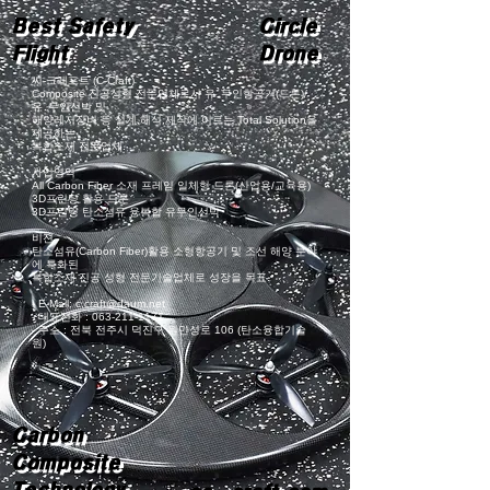
Best Safety
Circle
Flight
Drone
씨-크래프트 (C-Craft)
Composite 진공성형 전문업체로서 유․무인항공기(드론)/
유․무인선박 및
해양레저장비 등
설계,해석,제작에 이르는 Total Solution을
제공하는
복합소재 전문업체.
사업영역
All Carbon Fiber 소재 프레임 일체형 드론(산업용/교육용)
3D프린팅 활용 드론
3D프린팅 탄소섬유 융복합 유무인선박
비젼
탄소섬유(Carbon Fiber)활용 소형항공기 및 조선 해양 분야
에 특화된
복합소재
진공 성형 전문기술업체로 성장을 목표.
- E-Mail:
c.craft@daum.net
- 대표전화 :
063-211-1171
- 주소 :
전북 전주시 덕진구 원만성로 106 (탄소융합기술
원)
Carbon
Composite